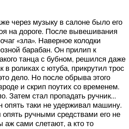
аже через музыку в салоне было его
тоя на дороге. После вывешивания
очаг «зла». Наверное колодки
озной барабан. Он прилип к
такого танца с бубном, решился даже
 в роликах с ютуба, прикрутил трос
то дело. Но после обрыва этого
 вроде и скрип поутих со временем.
ло. Затем стал пропадать ручник…
он опять таки не удерживал машину.
я опять ручными средствами его не
ы аж сами слетают, а кто то