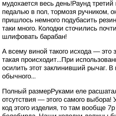
мудохается весь день!Раунд третий 
педалью в пол, тормозя ручником, о
пришлось немного подубасить резин
таки много. Колодки сточились почти
шлифовать барабан!
А всему виной такого исхода — это
такая происходит…При использовани
осилить этот заклинивший рычаг. В 
обычного…
Полный размерРуками еле расшатал 
отсутствия — этого самого выбора! 
код этого изделия, то там вообще 7
белебирда. Наши колодки должны бы