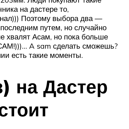
ника на дастере то,
нал))) Поэтому выбора два —
и последним путем, но случайно
е хвалят Асам, но пока больше
 САМ!)))… A sam сделать сможешь?
нии есть такие моменты.
) на Дастер
остоит