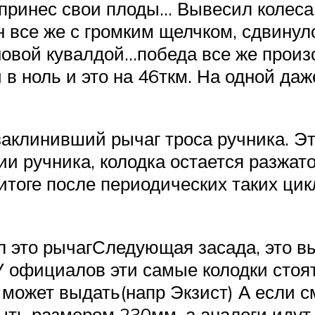
принес свои плоды… Вывесил колеса 
н все же с громким щелчком, сдвинулс
овой кувалдой…победа все же произ
 в ноль и это на 46ткм. На одной да
 заклинивший рычаг троса ручника. Э
и ручника, колодка остается разжат
итоге после периодических таких ци
это рычагСледующая засада, это вы
У официалов эти самые колодки стоят
р может выдать(напр Экзист) А если с
ть размером 230мм, а аналоги идут