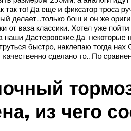
 так то! Да еще и фиксатор троса руч
ый делает…только бош и он же ориги
ки от ваза классики. Хотел уже пойт
а наши Дастеровские.Да, некоторые н
отруться быстро, наклепаю тогда нах
и качественно сделано то…По сравне
ночный тормоз
на, из чего с