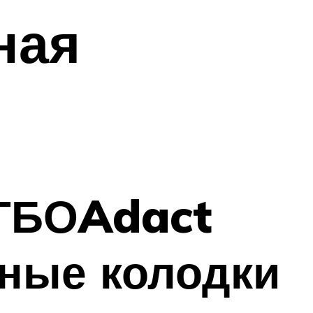
ная
 ГБОAdact
ные колодки