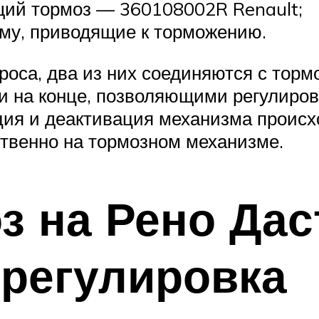
ющий тормоз — 360108002R Renault;
ему, приводящие к торможению.
роса, два из них соединяются с то
и на конце, позволяющими регулиров
ция и деактивация механизма проис
твенно на тормозном механизме.
з на Рено Дас
 регулировка