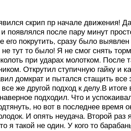
оявился скрип пр начале движения! Д
 и появлялся после пару минут прос
е его покрутить, сразу было выявлен 
е тут то было! Я не смог снять торм
асколоть при ударах молотком. После 
иком. Открутил ступичную гайку и как
вил домкрат и пытался стащить все э
все же другой подход к делу.В итоге
к наверное подходил. Что и успокаива
одтянуть, но вот в последнее время 
лодок. И опять неудача. Второй раз 
о я такой не один. У кого то барабан