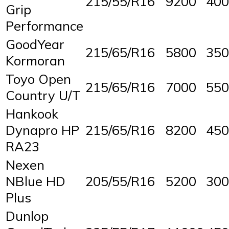
215/55/R16
9200
400
Grip
Performance
GoodYear
215/65/R16
5800
350
Kormoran
Toyo Open
215/65/R16
7000
550
Country U/T
Hankook
Dynapro HP
215/65/R16
8200
450
RA23
Nexen
NBlue HD
205/55/R16
5200
300
Plus
Dunlop