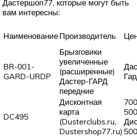
Дастершоп77, которые могут быть
вам интересны:
Наименование
Производитель
Це
Брызговики
увеличенные
BR-001-
Дас
(расширенные)
GARD-URDP
Гар
Дастер-ГАРД
передние
Дисконтная
700
карта
500
DC495
(Dusterclubs.ru,
Дис
Dustershop77.ru)
500