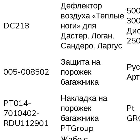
Дефлектор
500
воздуха «Теплые
300
DC218
ноги» для
Дис
Дастер, Логан,
250
Сандеро, Ларгус
Защита на
Рус
005-008502
порожек
Арт
багажника
Накладка на
PT014-
порожек
Pt
7010402-
багажника
GR
RDU112901
PTGroup
Жабо с