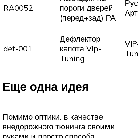
Рус
RA0052
пороги дверей
Арт
(перед+зад) РА
Дефлектор
VIP
def-001
капота Vip-
Tun
Tuning
Еще одна идея
Помимо оптики, в качестве
внедорожного тюнинга своими
руками и просто способа