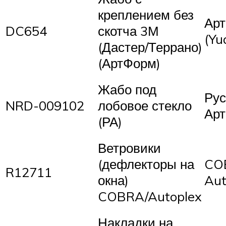
креплением без
Ар
DC654
скотча 3М
(Yu
(Дастер/Террано)
(АртФорм)
Жабо под
Рус
NRD-009102
лобовое стекло
Арт
(РА)
Ветровики
(дефлекторы на
CO
R12711
окна)
Aut
COBRA/Autoplex
Накладки на