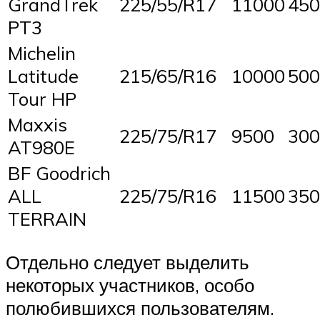
GrandTrek
225/55/R17
11000
450
PT3
Michelin
Latitude
215/65/R16
10000
500
Tour HP
Maxxis
225/75/R17
9500
300
AT980E
BF Goodrich
ALL
225/75/R16
11500
350
TERRAIN
Отдельно следует выделить
некоторых участников, особо
полюбившихся пользователям.