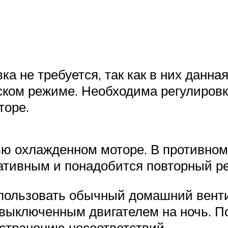
ка не требуется, так как в них данн
ском режиме. Необходима регулировк
торе.
ью охлажденном моторе. В противном
ативным и понадобится повторный р
пользовать обычный домашний вентил
выключенным двигателем на ночь. По
устранению несоответствий.