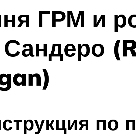
ня ГРМ и р
 Сандеро (R
gan)
нструкция по 