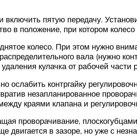
и включить пятую передачу. Установи
ство в положение, при котором колес
днятое колесо. При этом нужно вним
 распределительного вала (нужно ко
удаления кулачка от рабочей части 
но ослабить контргайку регулировочн
вратив незапланированное проворач
между краями клапана и регулировочн
ащая проворачивание, плоскогубцами 
е двигается в зазоре, но уже с нез