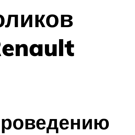
оликов
enault
проведению