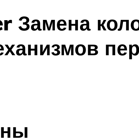
er Замена кол
ханизмов пер
ены