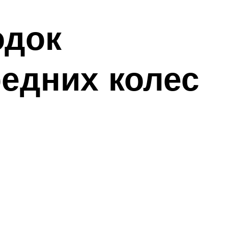
одок
едних колес