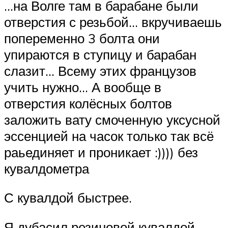
…на Волге там в барабане были
отверстия с резьбой… вкручиваешь
попеременно 3 болта они
упираются в ступицу и барабан
слазит… Всему этих французов
учить нужно… А вообще в
отверстия колёсных болтов
заложить вату смоченную уксусной
эссенцией на часок только так всё
раьединяет и проникает :)))) без
кувалдометра
С кувалдой быстрее.
Я дубасил резиновой кувалдой.