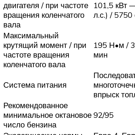
двигателя / при частоте
101,5 кВт 
вращения коленчатого
л.с.) / 575
вала
Максимальный
крутящий момент / при
195 Н•м / 
частоте вращения
мин
коленчатого вала
Последова
Система питания
многоточе
впрыск топ
Рекомендованное
минимальное октановое
92/95
число бензина