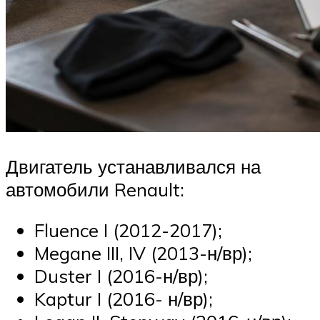
Двигатель устанавливался на
автомобили Renault:
Fluence I (2012-2017);
Megane III, IV (2013-н/вр);
Duster I (2016-н/вр);
Kaptur I (2016- н/вр);