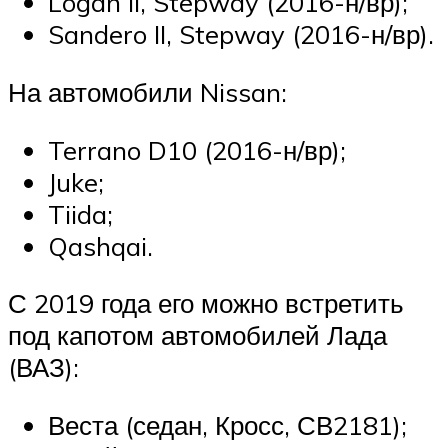
Logan II, Stepway (2016-н/вр);
Sandero II, Stepway (2016-н/вр).
На автомобили Nissan:
Terrano D10 (2016-н/вр);
Juke;
Tiida;
Qashqai.
С 2019 года его можно встретить
под капотом автомобилей Лада
(ВАЗ):
Веста (седан, Кросс, СВ2181);