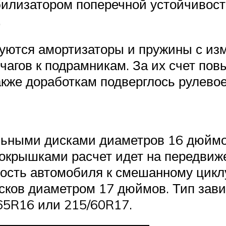
лизатором поперечной устойчивости
.
зуются амортизаторы и пружины с из
ычагов к подрамникам. За их счет по
акже доработкам подверглось рулевое
ьными дисками диаметров 16 дюймо
покрышками расчет идет на передвиж
ость автомобиля к смешанному цикл
исков диаметром 17 дюймов. Тип зав
65R16 или 215/60R17.