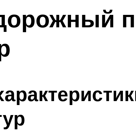
 дорожный п
р
характеристи
тур