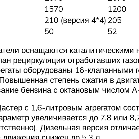
1570
1200
210 (версия 4*4)
205
50
52
тели оснащаются каталитическими н
ан рециркуляции отработавших газов
егаты оборудованы 16-клапанными г
 Повышенная степень сжатия в двиг
ание бензина с октановым числом А
астер с 1,6-литровым агрегатом сост
араметр увеличивается до 7,8 или 8,7
тственно). Дизельная версия отлич
 движения снижен до 5,3 л.