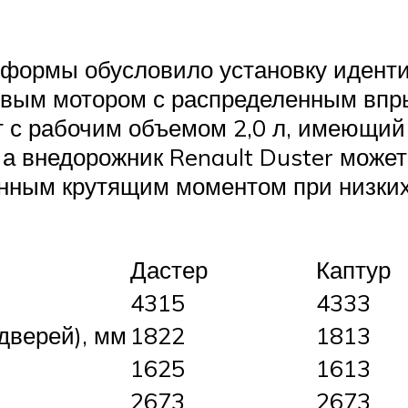
ормы обусловило установку идентич
вым мотором с распределенным впры
т с рабочим объемом 2,0 л, имеющий 
 а внедорожник Renault Duster мож
нным крутящим моментом при низки
Дастер
Каптур
4315
4333
дверей), мм
1822
1813
1625
1613
2673
2673