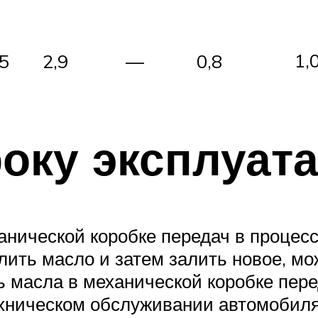
1,
,5
2,9
—
0,8
оку эксплуат
анической коробке передач в процес
ить масло и затем залить новое, мо
ь масла в механической коробке пере
хническом обслуживании автомобиля,