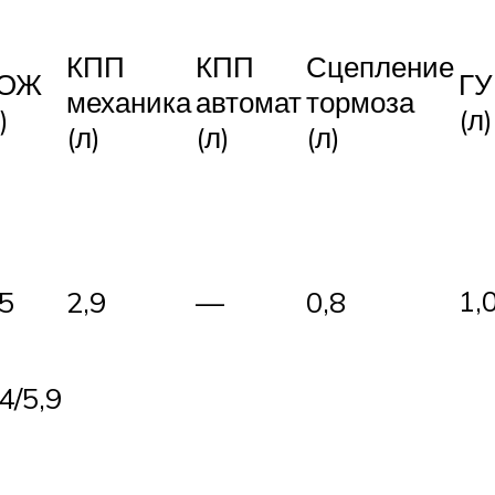
КПП
КПП
Сцепление
ОЖ
ГУ
механика
автомат
тормоза
)
(л)
(л)
(л)
(л)
1,
,5
2,9
—
0,8
4/5,9