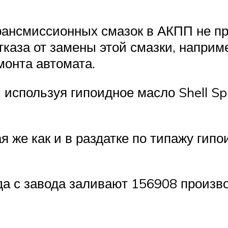
трансмиссионных смазок в АКПП не п
тказа от замены этой смазки, наприм
монта автомата.
 используя гипоидное масло Shell Spi
я же как и в раздатке по типажу гип
да с завода заливают 156908 произво