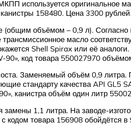
В МКПП используется оригинальное м
 канистры 158480. Цена 3300 рублей
 (общим объёмом – 0,9 л). Согласно 
 трансмиссионное масло соответств
ажется Shell Spirax или её аналоги
-90», код товара 550027970 объёмом
моста. Заменяемый объём 0,9 литра.
ующие стандарту качества API GL5 
90», канистра объём один литр 5500
замены 1,1 литра. На заводе-изгот
с кодом товара 156908 обойдётся в 