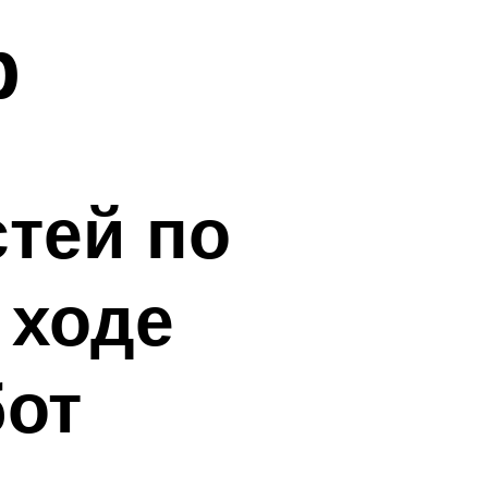
р
тей по
 ходе
бот