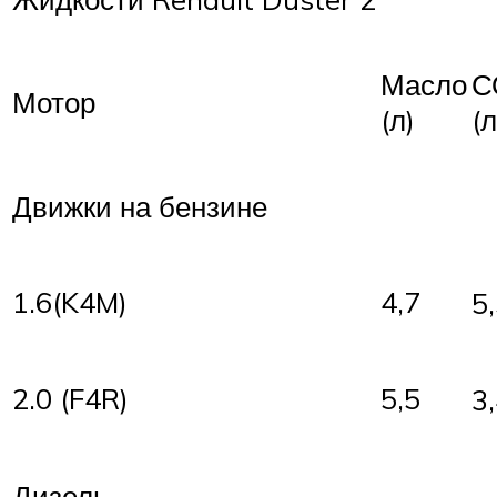
Масло
С
Мотор
(л)
(л
Движки на бензине
1.6(K4M)
4,7
5
2.0 (F4R)
5,5
3,
Дизель