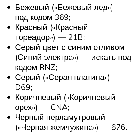
Бежевый («Бежевый лед») —
под кодом 369;
Красный («Красный
тореадор») — 21B;
Серый цвет с синим отливом
(Синий электра«) — искать под
кодом RNZ;
Серый («Серая платина») —
D69;
Коричневый («Коричневый
орех») — CNA;
Черный перламутровый
(«Черная жемчужина») — 676.