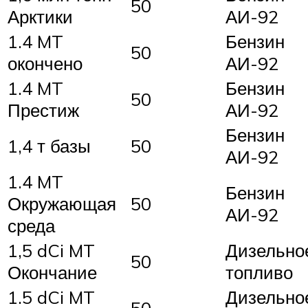
50
Арктики
АИ-92
1.4 MT
Бензин
50
окончено
АИ-92
1.4 MT
Бензин
50
Престиж
АИ-92
Бензин
1,4 т базы
50
АИ-92
1.4 MT
Бензин
Окружающая
50
АИ-92
среда
1,5 dCi MT
Дизельно
50
Окончание
топливо
1.5 dCi MT
Дизельно