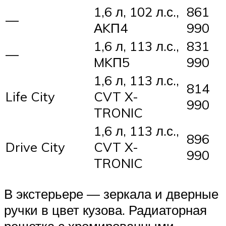
1,6 л, 102 л.с.,
861
—
АKП4
990
1,6 л, 113 л.с.,
831
—
MKП5
990
1,6 л, 113 л.с.,
814
Life City
CVT X-
990
TRONIC
1,6 л, 113 л.с.,
896
Drive City
CVT X-
990
TRONIC
В экстерьере — зеркала и дверные
ручки в цвет кузова. Радиаторная
решетка с хромированными