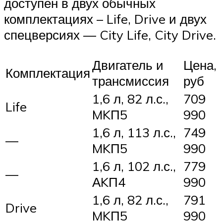
доступен в двух обычных
комплектациях – Life, Drive и двух
спецверсиях — City Life, City Drive.
Двигатель и
Цена,
Комплектация
трансмиссия
руб
1,6 л, 82 л.с.,
709
Life
MKП5
990
1,6 л, 113 л.с.,
749
—
MKП5
990
1,6 л, 102 л.с.,
779
—
АKП4
990
1,6 л, 82 л.с.,
791
Drive
MKП5
990