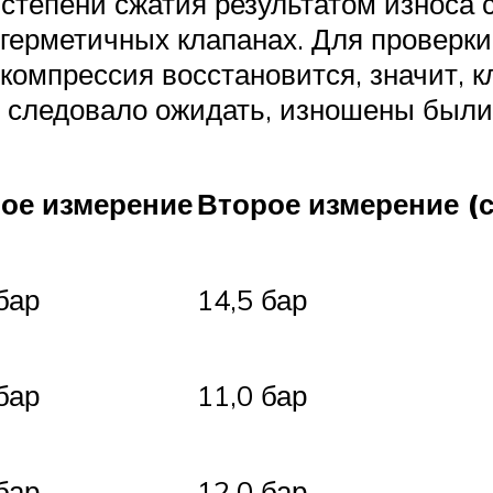
 степени сжатия результатом износа
егерметичных клапанах. Для проверк
 компрессия восстановится, значит, 
и следовало ожидать, изношены были
ое измерение
Второе измерение (
бар
14,5 бар
бар
11,0 бар
бар
12,0 бар