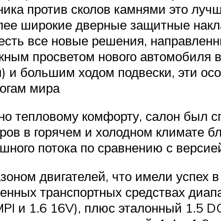
ка против сколов камнями это лучш
олее широкие дверные защитные накл
есть все новые решения, направлен
жным просветом нового автомобиля в
) и большим ходом подвески, эти ос
рогам мира
о тепловому комфорту, салон был сп
ров в горячем и холодном климате б
шного потока по сравнению с версие
оном двигателей, что имели успех в
енных транспортных средствах диапа
PI и 1.6 16V), плюс эталонный 1.5 DCI