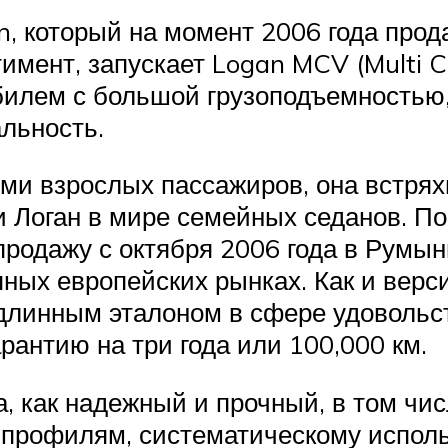
an, который на момент 2006 года пр
имент, запускает Logan MCV (Multi Co
билем с большой грузоподъемностью
льность.
еми взрослых пассажиров, она встря
и Логан в мире семейных седанов. По
родажу с октября 2006 года в Румыни
пных европейских рынках. Как и верс
одлинным эталоном в сфере удовольс
рантию на три года или 100,000 км.
а, как надежный и прочный, в том чи
м профилям, систематическому испол