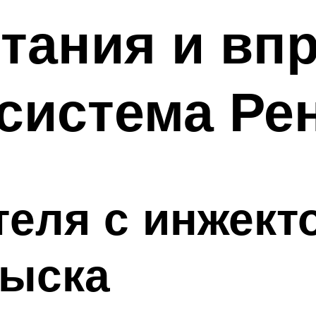
тания и вп
система Ре
теля с инжект
рыска