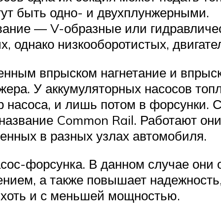
гут быть одно- и двухплунжерными.
вание — V-образные или гидравличе
, однако низкооборотистых, двигател
енным впрыском нагнетание и впрыск
жера. У аккумуляторных насосов топл
ор насоса, и лишь потом в форсунки
название Common Rail. Работают он
енных в разных узлах автомобиля.
сос-форсунка. В данном случае они 
нием, а также повышает надежность
, хоть и с меньшей мощностью.