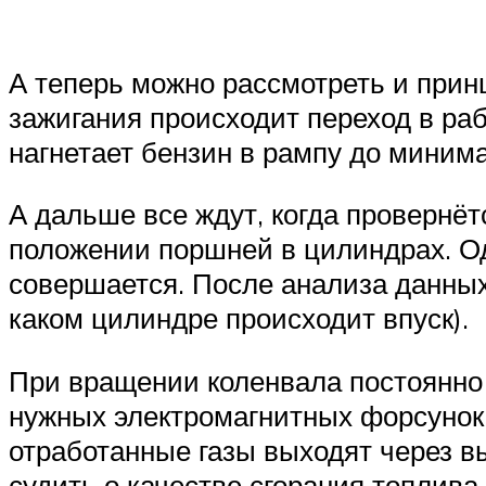
А теперь можно рассмотреть и прин
зажигания происходит переход в ра
нагнетает бензин в рампу до минима
А дальше все ждут, когда провернётс
положении поршней в цилиндрах. Од
совершается. После анализа данных 
каком цилиндре происходит впуск).
При вращении коленвала постоянно 
нужных электромагнитных форсунок
отработанные газы выходят через вы
судить о качестве сгорания топлива.