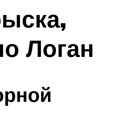
рыска,
но Логан
орной