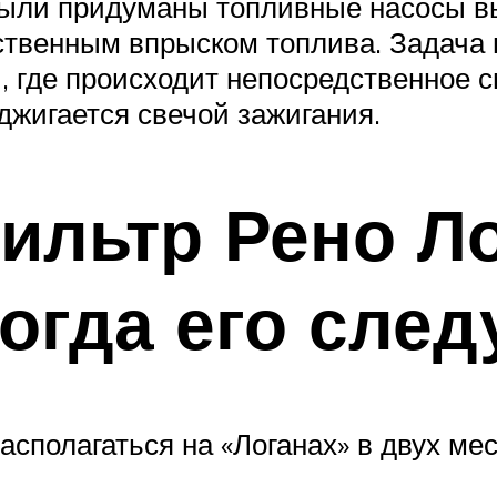
были придуманы топливные насосы вы
ственным впрыском топлива. Задача 
, где происходит непосредственное 
оджигается свечой зажигания.
льтр Рено Лог
огда его след
сполагаться на «Логанах» в двух мес