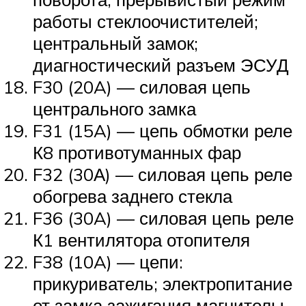
работы стеклоочистителей;
центральный замок;
диагностический разъем ЭСУД
F30 (20A) — силовая цепь
центрального замка
F31 (15A) — цепь обмотки реле
К8 противотуманных фар
F32 (30А) — силовая цепь реле
обогрева заднего стекла
F36 (30A) — силовая цепь реле
К1 вентилятора отопителя
F38 (10A) — цепи:
прикуриватель; электропитание
от замка зажигания магнитолы