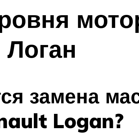
ровня мото
 Логан
тся замена ма
nault Logan?