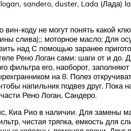
logan, sandero, duster, Lada (Лада) l
 вин-коду не могут понять какой клю
овины слива);; моторное масло; Для 
вить над С помощью заранее пригото
еле Рено Логан сами: шаги от и до.
го фильтра его, наоборот, заполняю
ехгранником на 8. Полез откручиват
чтобы напильник подвез друг. Пока 
части Рено Логан, Сандеро.
с, Киа Рио в наличии. Для замены м
ильтр, чистая тряпка, емкость для с
ечные колодцы, поменял свечи. Друг 