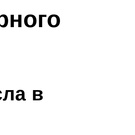
рного
сла в