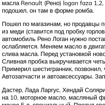
масла Renault (Рено) logan faza 1,2, 
подошел, он там в форме ромба.
Пошел по магазинам, но продавцы по
из меди (ставится под пробку горл
автомобиль Рено Логан нужно поста
ослабляется. Меняем масло в двигат
слива масла. Перед установкой ново
Сливная пробка выкручивается четыр
Примерил шестигранник, позвонил, 
Автозапчасти и автоаксессуары. Зап
Дастер, Лада Ларгус, Хендай Соляри
на 10, моторное масло, масляный ф
менее 5 л, специальный. Продул св