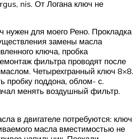
argus, nis. От Логана ключ не
ч нужен для моего Рено. Прокладка
осуществления замены масла
вленного ключа, пробка
 Демонтаж фильтра проводят после
т маслом. Четырехгранный ключ 8×8.
ь пробку поддона, облом- с.
начал менять воздушный фильтр.
асла в двигателе потребуются: ключ
ливаемого масла вместимостью не
привез напильник. Поехали