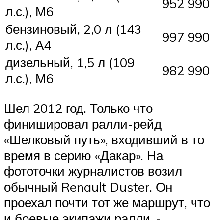
952 990
л.с.), М6
бензиновый, 2,0 л (143
997 990
л.с.), А4
дизельный, 1,5 л (109
982 990
л.с.), М6
Шел 2012 год. Только что
финишировал ралли-рейд
«Шелковый путь», входивший в то
время в серию «Дакар». На
фототочки журналистов возил
обычный Renault Duster. Он
проехал почти тот же маршрут, что
­и боевые экипажи ралли, -