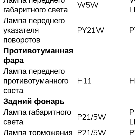
W5W
габаритного света
L
Лампа переднего
указателя
PY21W
P
поворотов
Противотуманная
фара
Лампа переднего
противотуманного
H11
H
света
Задний фонарь
Лампа габаритного
P
P21/5W
света
L
Лампа торможения
P21/5W
P