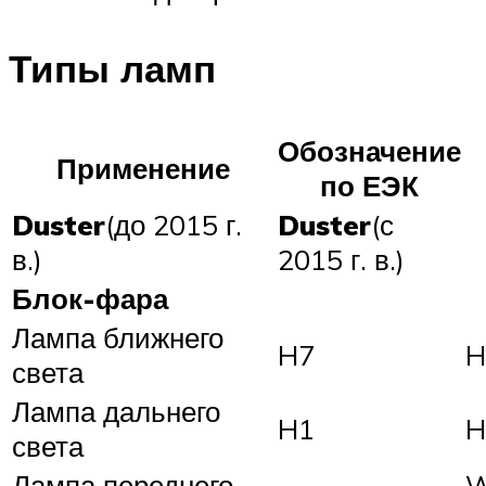
Типы ламп
Обозначение
Применение
по ЕЭК
Duster
(до 2015 г.
Duster
(с
в.)
2015 г. в.)
Блок-фара
Лампа ближнего
H7
H
света
Лампа дальнего
H1
H
света
Лампа переднего