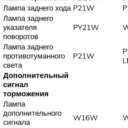
Лампа заднего хода
P21W
P
Лампа заднего
указателя
PY21W
поворотов
Лампа заднего
P
противотуманного
P21W
L
света
Дополнительный
сигнал
торможения
Лампа
дополнительного
W16W
сигнала