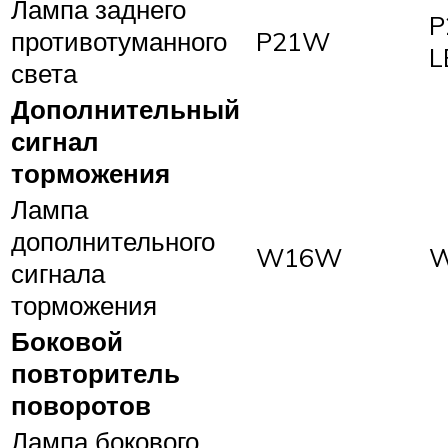
Лампа заднего
P
противотуманного
P21W
L
света
Дополнительный
сигнал
торможения
Лампа
дополнительного
W16W
сигнала
торможения
Боковой
повторитель
поворотов
Лампа бокового