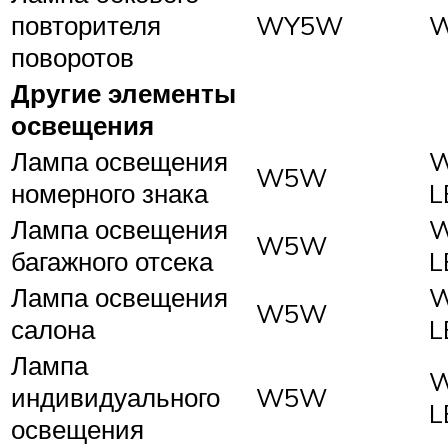
повторителя
WY5W
поворотов
Другие элементы
освещения
Лампа освещения
W5W
номерного знака
L
Лампа освещения
W5W
багажного отсека
L
Лампа освещения
W5W
салона
L
Лампа
индивидуального
W5W
L
освещения