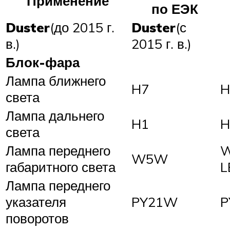
Применение
по ЕЭК
Duster
(до 2015 г.
Duster
(с
в.)
2015 г. в.)
Блок-фара
Лампа ближнего
H7
H
света
Лампа дальнего
H1
H
света
Лампа переднего
W5W
габаритного света
L
Лампа переднего
указателя
PY21W
P
поворотов