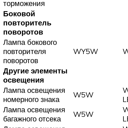
торможения
Боковой
повторитель
поворотов
Лампа бокового
повторителя
WY5W
поворотов
Другие элементы
освещения
Лампа освещения
W5W
номерного знака
L
Лампа освещения
W5W
багажного отсека
L