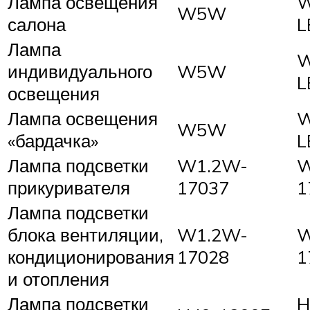
Лампа освещения
W5W
салона
L
Лампа
индивидуального
W5W
L
освещения
Лампа освещения
W5W
«бардачка»
L
Лампа подсветки
W1.2W-
W
прикуривателя
17037
1
Лампа подсветки
блока вентиляции,
W1.2W-
W
кондиционирования
17028
1
и отопления
Лампа подсветки
H