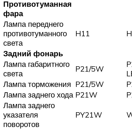
Противотуманная
фара
Лампа переднего
противотуманного
H11
H
света
Задний фонарь
Лампа габаритного
P
P21/5W
света
L
Лампа торможения
P21/5W
P
Лампа заднего хода
P21W
P
Лампа заднего
указателя
PY21W
поворотов